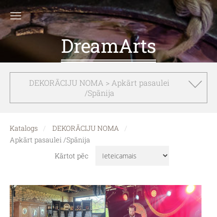
DreamArts
DEKORĀCIJU NOMA > Apkārt pasaulei
/Spānija
Katalogs
DEKORĀCIJU NOMA
Apkārt pasaulei /Spānija
Kārtot pēc