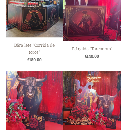
Bāra lete "Corrida de
DJ galds "Toreadors"
toros"
€140.00
€180.00