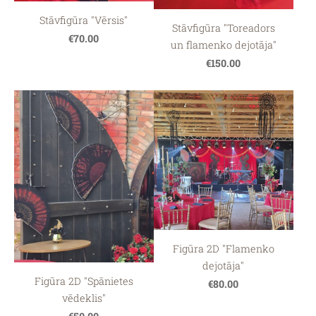
Stāvfigūra "Vērsis"
Stāvfigūra "Toreadors
€70.00
un flamenko dejotāja"
€150.00
Figūra 2D "Flamenko
dejotāja"
Figūra 2D "Spānietes
€80.00
vēdeklis"