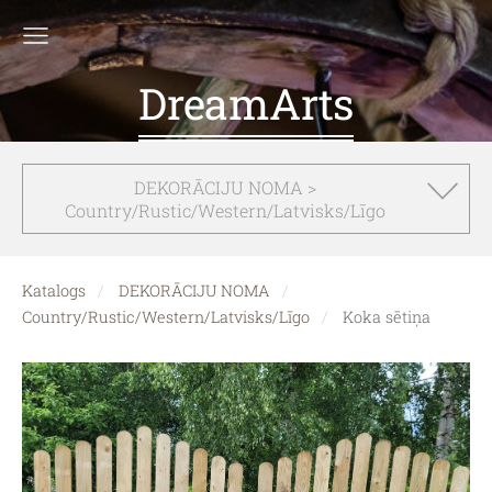
DreamArts
DEKORĀCIJU NOMA >
Country/Rustic/Western/Latvisks/Līgo
Katalogs
DEKORĀCIJU NOMA
Country/Rustic/Western/Latvisks/Līgo
Koka sētiņa