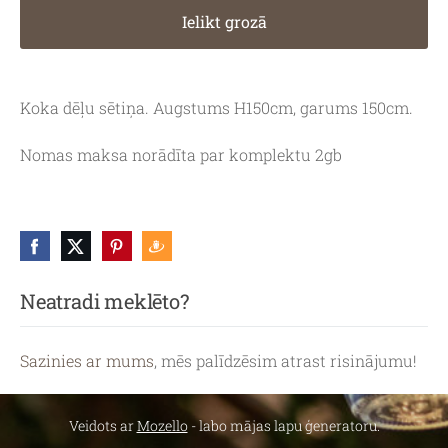
Ielikt grozā
Koka dēļu sētiņa. Augstums H150cm, garums 150cm.
Nomas maksa norādīta par komplektu 2gb
Neatradi meklēto?
Sazinies ar mums
, mēs palīdzēsim atrast risinājumu!
Veidots ar
Mozello
- labo mājas lapu ģeneratoru.