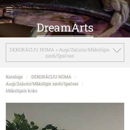
DreamArts
DEKORĀCIJU NOMA > Augi/Zaļumi/Mākslīgie
ziedi/Spalvas
Katalogs
DEKORĀCIJU NOMA
Augi/Zaļumi/Mākslīgie ziedi/Spalvas
Mākslīgais koks