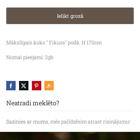
Ielikt grozā
Mākslīgais koks " Fikuss" podā. H 170cm
Nomai pieejami: 2gb
Neatradi meklēto?
Sazinies ar mums
, mēs palīdzēsim atrast risinājumu!