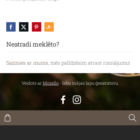
Neatradi meklēto?
Sazinies ar mums
, mēs palīdzēsim atrast risinājumu!
Veidots ar
Mozello
- labo mājas lapu ģeneratoru.