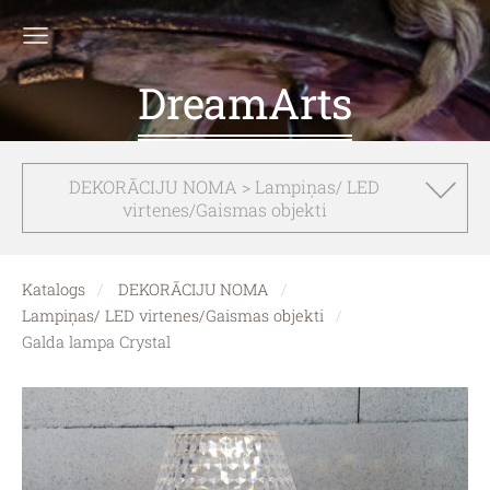
DreamArts
DEKORĀCIJU NOMA > Lampiņas/ LED
virtenes/Gaismas objekti
Katalogs
DEKORĀCIJU NOMA
Lampiņas/ LED virtenes/Gaismas objekti
Galda lampa Crystal