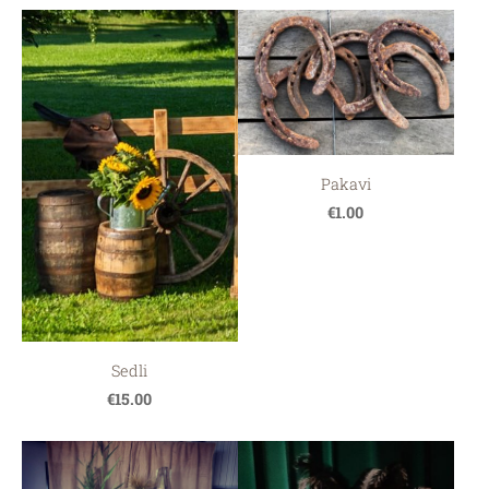
Pakavi
€1.00
Sedli
€15.00