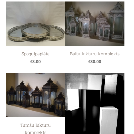
Spoguļpaplāte
Baltu lukturu komplekts
€3.00
€30.00
Tumšu lukturu
komplekts