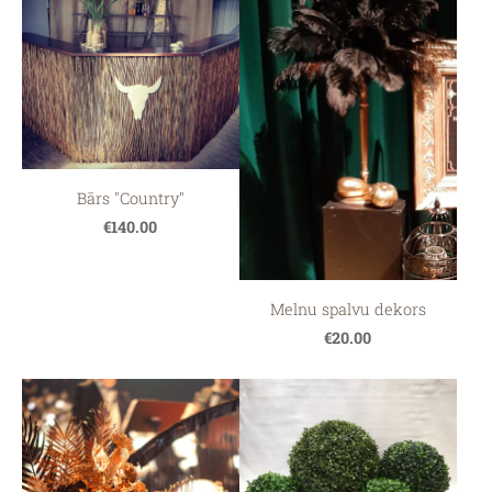
Bārs "Country"
€140.00
Melnu spalvu dekors
€20.00