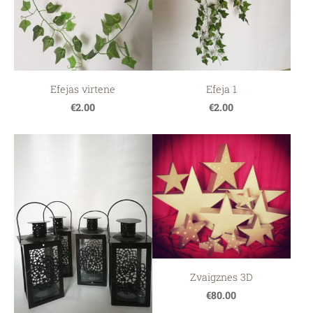
Efejas virtene
Efeja 1
€2.00
€2.00
Zvaigznes 3D
€80.00