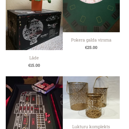
Pokera galda virsma
€25.00
Lāde
€15.00
Lukturu komplekts