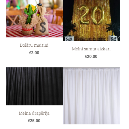
Dolāru maisiņi
Melni samta aizkari
€2.00
€20.00
Melna drapērija
€25.00