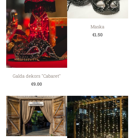
Maska
€1.50
Galda dekors "Cabaret"
€9.00