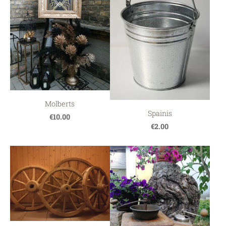
Molberts
Spainis
€10.00
€2.00