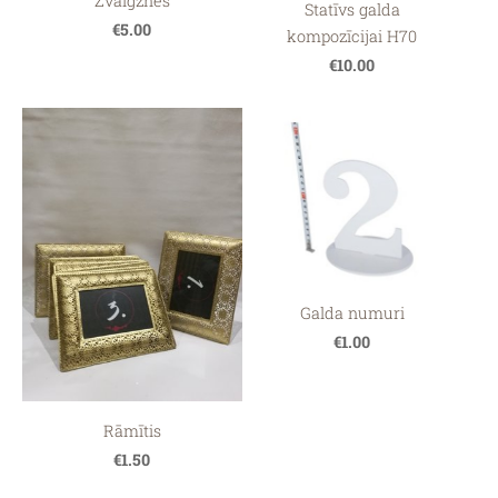
"Zvaigznes"
Statīvs galda
€5.00
kompozīcijai H70
€10.00
Galda numuri
€1.00
Rāmītis
€1.50