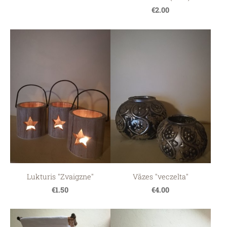
€2.00
Lukturis "Zvaigzne"
Vāzes "veczelta"
€1.50
€4.00