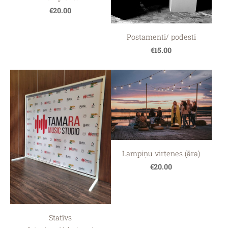
€20.00
Postamenti/ podesti
€15.00
Lampiņu virtenes (āra)
€20.00
Statīvs