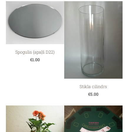
Spogulis (apaļš D22)
€1.00
Stikla cilindrs
€5.00