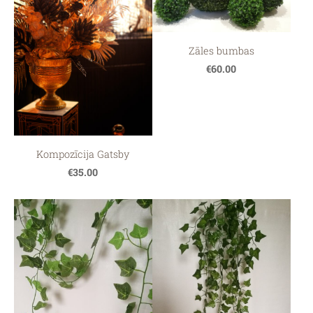
Zāles bumbas
€60.00
Kompozīcija Gatsby
€35.00