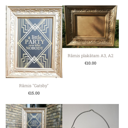
Rāmis plakātam A3, A2
€10.00
Rāmis "Gatsby"
€15.00