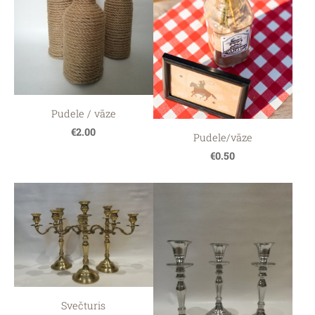
Pudele / vāze
€2.00
Pudele/vāze
€0.50
Svečturis