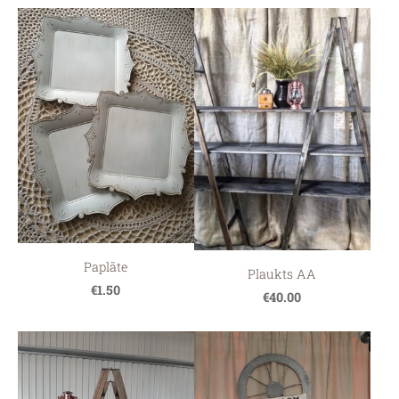
Paplāte
Plaukts AA
€1.50
€40.00