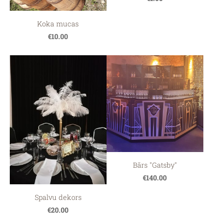
Koka mucas
€10.00
Bārs "Gatsby"
€140.00
Spalvu dekors
€20.00