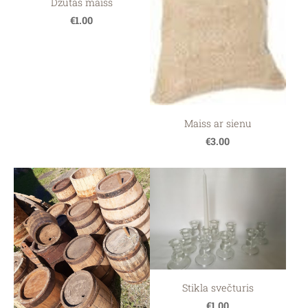
Džutas maiss
€1.00
Maiss ar sienu
€3.00
Stikla svečturis
€1.00