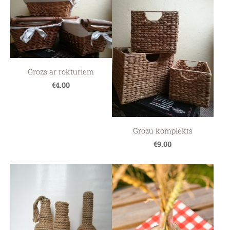
Grozs ar rokturiem
€4.00
Grozu komplekts
€9.00