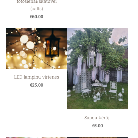
fotosienai/skatuvei
(balts)
€60.00
LED lampiņu virtenes
€25.00
Sapņu ķērāji
€5.00