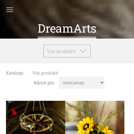
DreamArts
Visi produkti
Katalogs
Visi produkti
Kārtot pēc