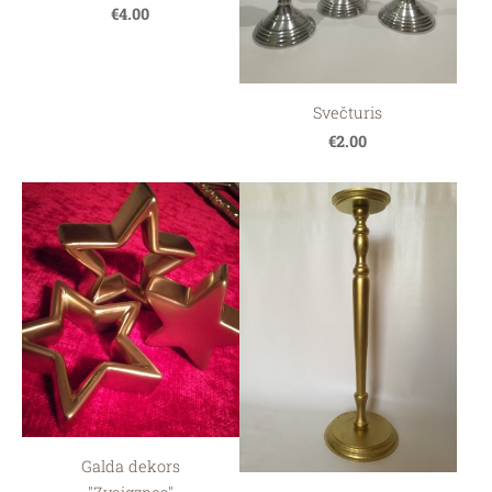
€4.00
Svečturis
€2.00
Galda dekors