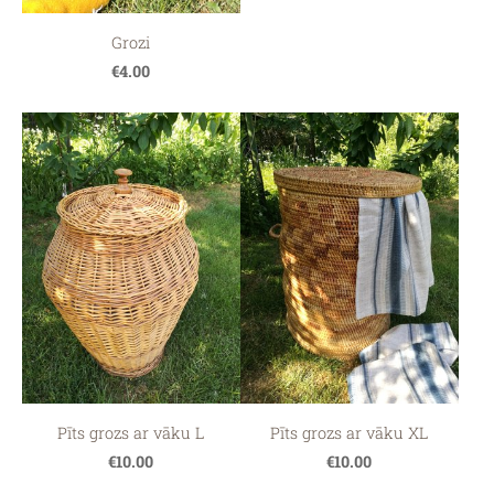
Grozi
€4.00
Pīts grozs ar vāku L
Pīts grozs ar vāku XL
€10.00
€10.00