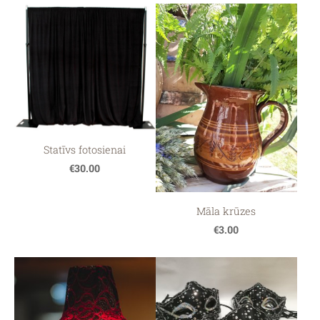
Statīvs fotosienai
€30.00
Māla krūzes
€3.00