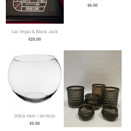
€6.00
Las Vegas & Black Jack
€20.00
Stikla vāze / akvārijs
€5.00