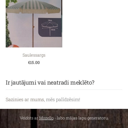
Saulessargs
€15.00
Ir jautājumi vai neatradi meklēto?
Sazinies ar mums,
mēs palīdzēsim!
Veidots ar
Mozello
- labo mājas lapu ģeneratoru.