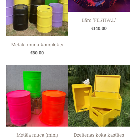
Bārs "FESTIVAL"
€140.00
Metāla mucu komplekts
€80.00
Metāla muca (mini)
Dzeltenas koka kastītes