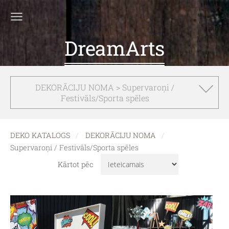
DreamArts
DEKORĀCIJU NOMA > Supervaroņi /
Festivāls/Sporta spēles
DEKO KATALOGS
DEKORĀCIJU NOMA
Supervaroņi / Festivāls/Sporta spēles
Kārtot pēc