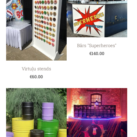
Bārs "Superheroes"
€140.00
Virtuļu stends
€60.00