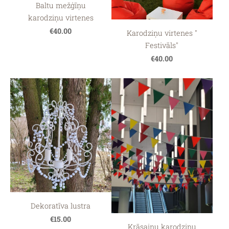
Baltu mežģīņu
karodziņu virtenes
€40.00
Karodziņu virtenes "
Festivāls"
€40.00
Dekoratīva lustra
€15.00
Krāsainu karodziņu