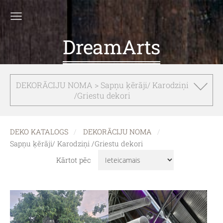
DreamArts
DEKORĀCIJU NOMA > Sapņu ķērāji/ Karodziņi
/Griestu dekori
DEKO KATALOGS
DEKORĀCIJU NOMA
Sapņu ķērāji/ Karodziņi /Griestu dekori
Kārtot pēc