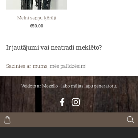
Melni sapņu ķērāji
€50.00
Ir jautājumi vai neatradi meklēto?
Sazinies ar mums,
mēs palīdzēsim!
Veidots ar
Mozello
- labo mājas lapu ģeneratoru.