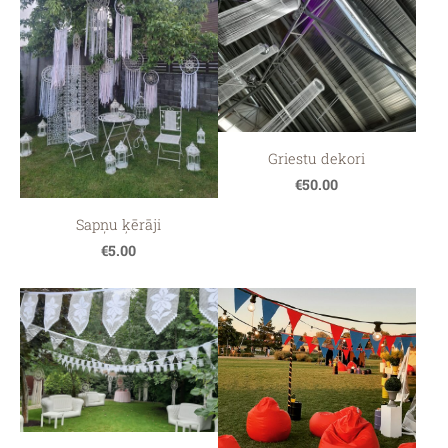
Griestu dekori
€50.00
Sapņu ķērāji
€5.00