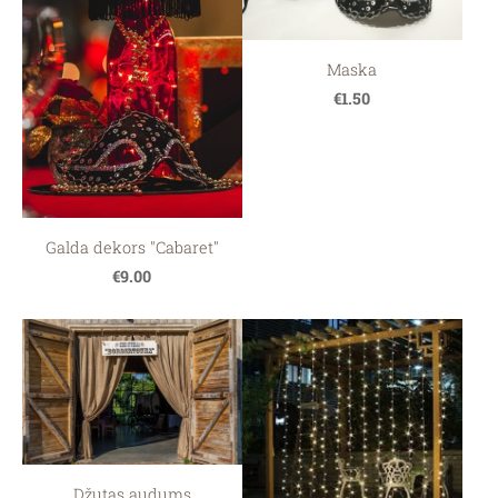
Maska
€1.50
Galda dekors "Cabaret"
€9.00
Džutas audums