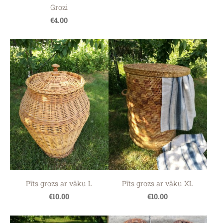
Grozi
€4.00
Pīts grozs ar vāku L
Pīts grozs ar vāku XL
€10.00
€10.00