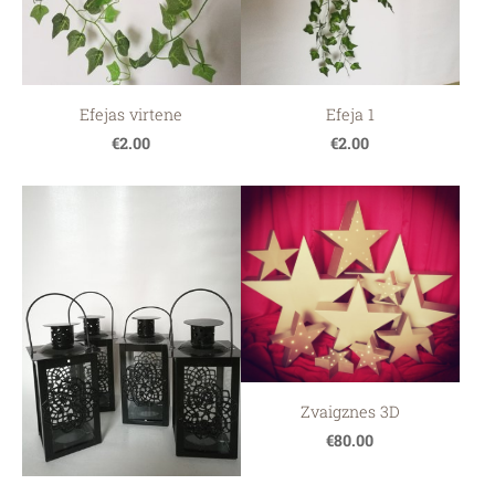
Efejas virtene
Efeja 1
€2.00
€2.00
Zvaigznes 3D
€80.00