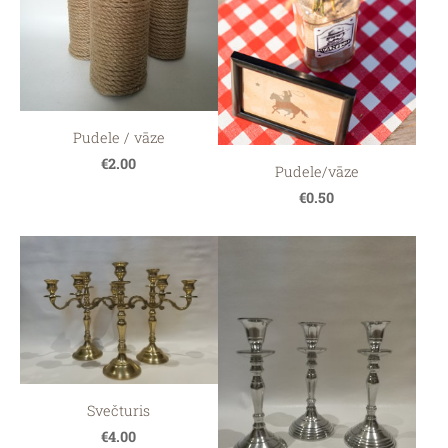
Pudele / vāze
€2.00
Pudele/vāze
€0.50
Svečturis
€4.00