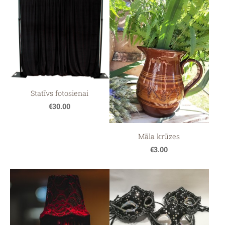
Statīvs fotosienai
€30.00
Māla krūzes
€3.00