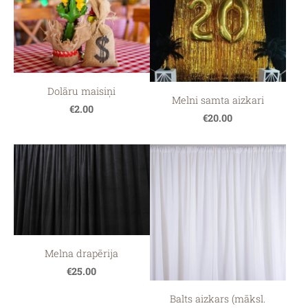
Dolāru maisiņi
Melni samta aizkari
€2.00
€20.00
Melna drapērija
€25.00
Balts aizkars (māksl.