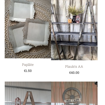
Paplāte
Plaukts AA
€1.50
€40.00