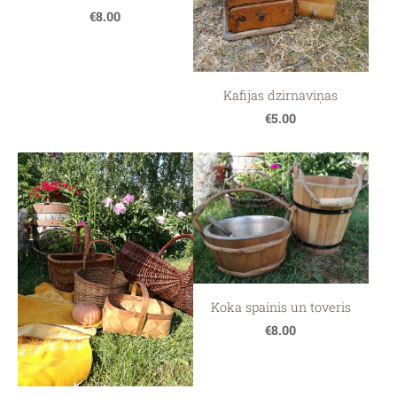
€8.00
Kafijas dzirnaviņas
€5.00
Koka spainis un toveris
€8.00