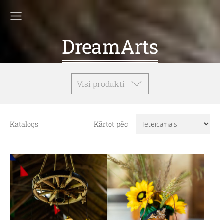
DreamArts
Visi produkti
Katalogs
Kārtot pēc