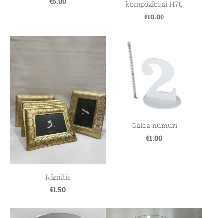
€5.00
kompozīcijai H70
€10.00
Galda numuri
€1.00
Rāmītis
€1.50