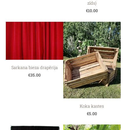
zīds)
€10.00
Sarkana bieza drapērija
€35.00
Koka kastes
€5.00