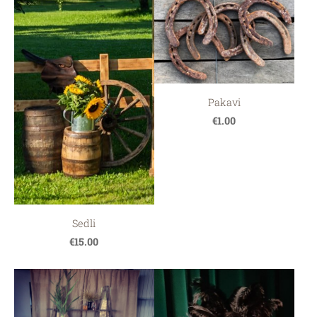
Pakavi
€1.00
Sedli
€15.00