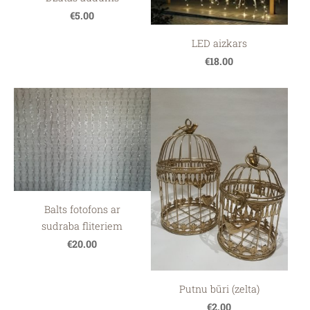
€5.00
LED aizkars
€18.00
Balts fotofons ar
sudraba fliteriem
€20.00
Putnu būri (zelta)
€2.00