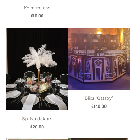
Koka mucas
€10.00
Bārs "Gatsby"
€140.00
Spalvu dekors
€20.00