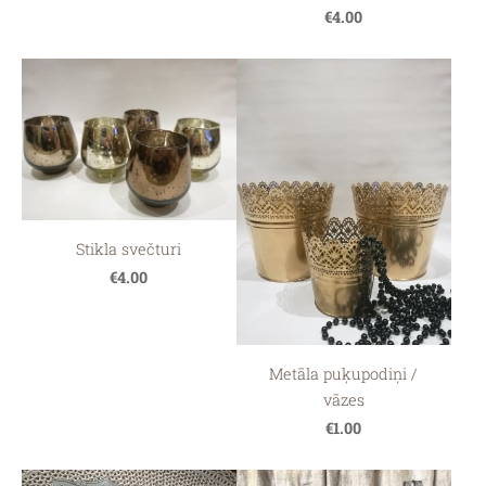
€4.00
Stikla svečturi
€4.00
Metāla puķupodiņi /
vāzes
€1.00