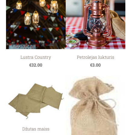
Lustra Country
Petrolejas lukturis
€32.00
€3.00
Džutas maiss