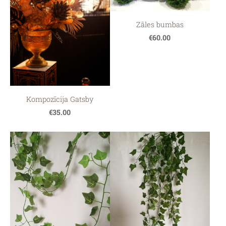
Zāles bumbas
€60.00
Kompozīcija Gatsby
€35.00