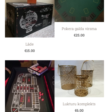
Pokera galda virsma
€25.00
Lāde
€15.00
Lukturu komplekts
€6.00