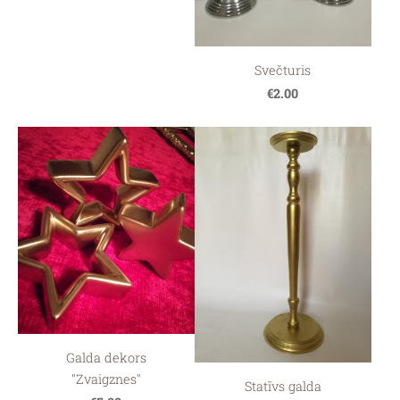
Svečturis
€2.00
Galda dekors
"Zvaigznes"
Statīvs galda