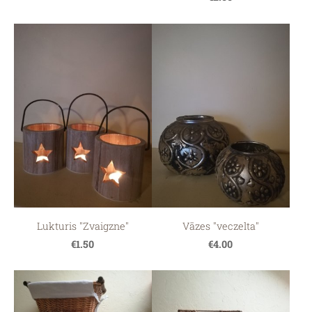
Lukturis "Zvaigzne"
Vāzes "veczelta"
€1.50
€4.00