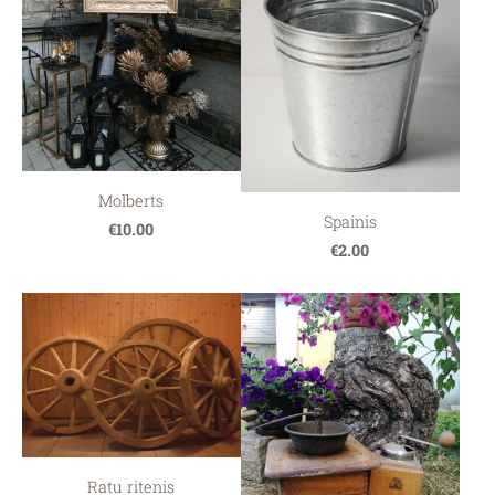
Molberts
Spainis
€10.00
€2.00
Ratu ritenis