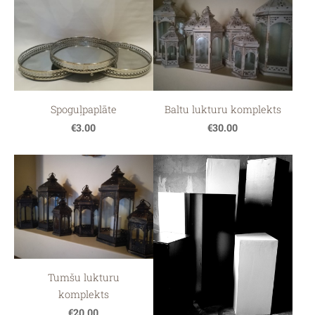
Spoguļpaplāte
Baltu lukturu komplekts
€3.00
€30.00
Tumšu lukturu
komplekts
€20.00