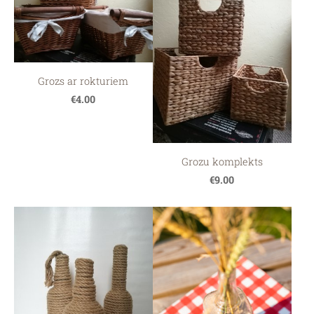
Grozs ar rokturiem
€4.00
Grozu komplekts
€9.00