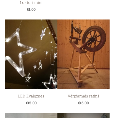
Lukturi mini
€1.00
LED Zvaigznes
Vērpjamais ratiņš
€15.00
€15.00