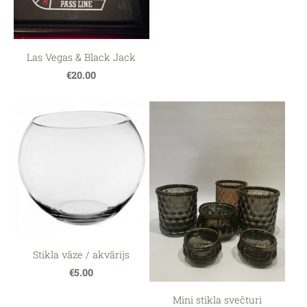
Las Vegas & Black Jack
€20.00
Stikla vāze / akvārijs
€5.00
Mini stikla svečturi