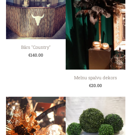
Bārs "Country"
€140.00
Melnu spalvu dekors
€20.00