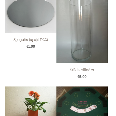
Spogulis (apaļš D22)
€1.00
Stikla cilindrs
€5.00