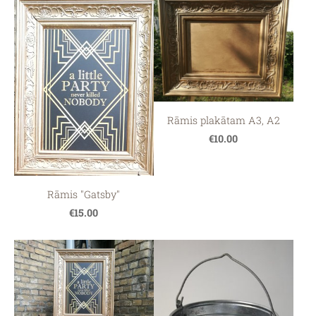
Rāmis plakātam A3, A2
€10.00
Rāmis "Gatsby"
€15.00