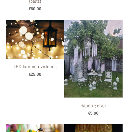
(balts)
€60.00
LED lampiņu virtenes
€25.00
Sapņu ķērāji
€5.00