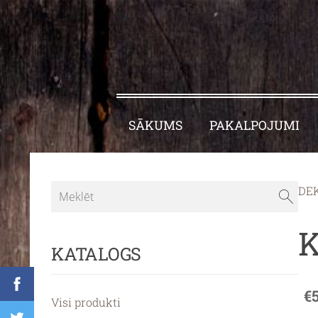
SĀKUMS
PAKALPOJUMI
DE
K
KATALOGS
€
Visi produkti