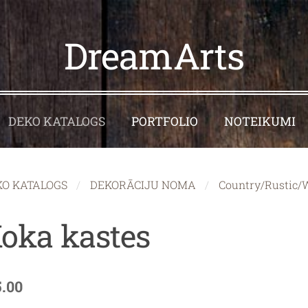
DreamArts
DEKO KATALOGS
PORTFOLIO
NOTEIKUMI
KO KATALOGS
DEKORĀCIJU NOMA
Country/Rustic/W
oka kastes
5.00