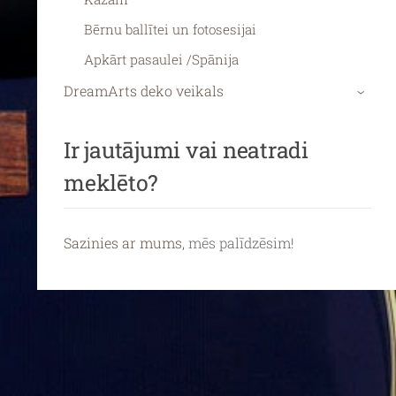
Bērnu ballītei un fotosesijai
Apkārt pasaulei /Spānija
DreamArts deko veikals
›
Ir jautājumi vai neatradi
meklēto?
Sazinies ar mums,
mēs palīdzēsim!