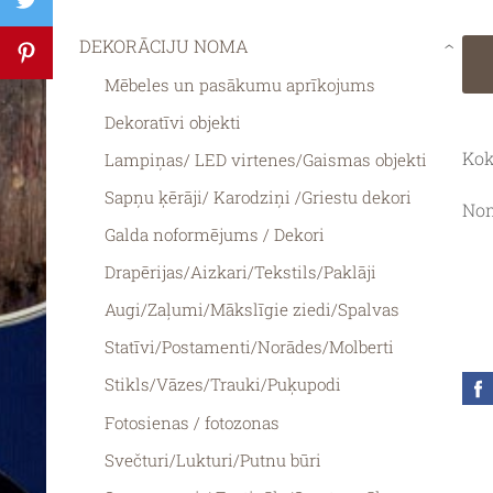
DEKORĀCIJU NOMA
›
Mēbeles un pasākumu aprīkojums
Dekoratīvi objekti
Kok
Lampiņas/ LED virtenes/Gaismas objekti
Sapņu ķērāji/ Karodziņi /Griestu dekori
Nom
Galda noformējums / Dekori
Drapērijas/Aizkari/Tekstils/Paklāji
Augi/Zaļumi/Mākslīgie ziedi/Spalvas
Statīvi/Postamenti/Norādes/Molberti
Stikls/Vāzes/Trauki/Puķupodi
Fotosienas / fotozonas
Svečturi/Lukturi/Putnu būri