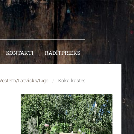
KONTAKTI
RADĪTPRIEKS
estern/Latvisks/Līgo
Koka kastes