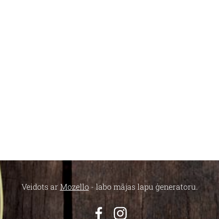
Veidots ar
Mozello
- labo mājas lapu ģeneratoru.