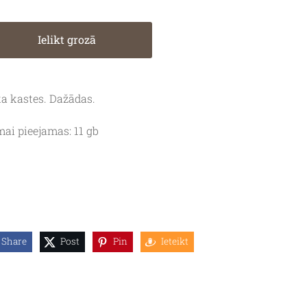
Ielikt grozā
a kastes. Dažādas.
ai pieejamas: 11 gb
Share
Post
Pin
Ieteikt