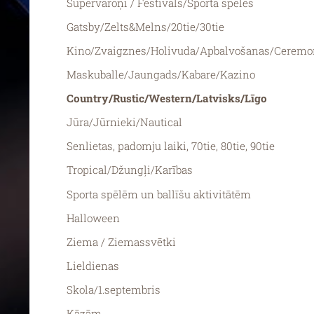
Supervaroņi / Festivāls/Sporta spēles
Gatsby/Zelts&Melns/20tie/30tie
Kino/Zvaigznes/Holivuda/Apbalvošanas/Ceremo
Maskuballe/Jaungads/Kabare/Kazino
Country/Rustic/Western/Latvisks/Līgo
Jūra/Jūrnieki/Nautical
Senlietas, padomju laiki, 70tie, 80tie, 90tie
Tropical/Džungļi/Karības
Sporta spēlēm un ballīšu aktivitātēm
Halloween
Ziema / Ziemassvētki
Lieldienas
Skola/1.septembris
Kāzām