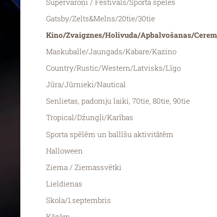
Supervaroņi / Festivāls/Sporta spēles
Gatsby/Zelts&Melns/20tie/30tie
Kino/Zvaigznes/Holivuda/Apbalvošanas/Cerem
Maskuballe/Jaungads/Kabare/Kazino
Country/Rustic/Western/Latvisks/Līgo
Jūra/Jūrnieki/Nautical
Senlietas, padomju laiki, 70tie, 80tie, 90tie
Tropical/Džungļi/Karības
Sporta spēlēm un ballīšu aktivitātēm
Halloween
Ziema / Ziemassvētki
Lieldienas
Skola/1.septembris
Kāzām