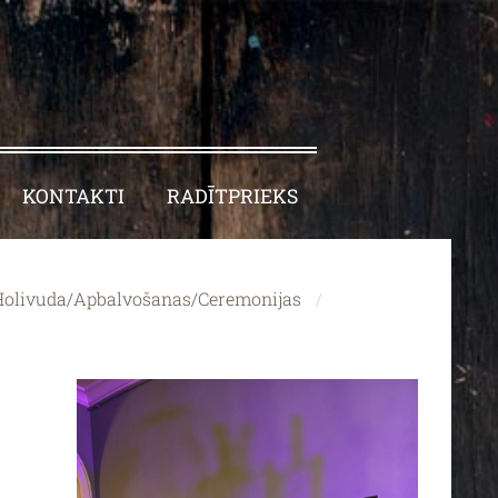
KONTAKTI
RADĪTPRIEKS
Holivuda/Apbalvošanas/Ceremonijas