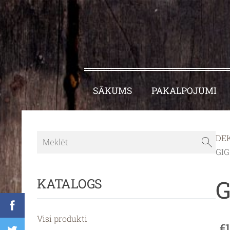
SĀKUMS
PAKALPOJUMI
DE
GIG
G
KATALOGS
Visi produkti
€