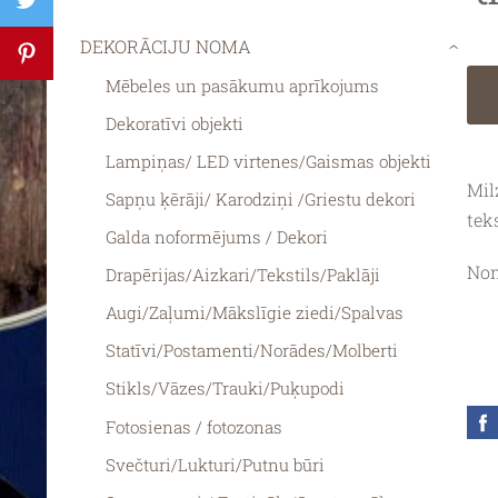
DEKORĀCIJU NOMA
›
Mēbeles un pasākumu aprīkojums
Dekoratīvi objekti
Lampiņas/ LED virtenes/Gaismas objekti
Mil
Sapņu ķērāji/ Karodziņi /Griestu dekori
tek
Galda noformējums / Dekori
Nom
Drapērijas/Aizkari/Tekstils/Paklāji
Augi/Zaļumi/Mākslīgie ziedi/Spalvas
Statīvi/Postamenti/Norādes/Molberti
Stikls/Vāzes/Trauki/Puķupodi
Fotosienas / fotozonas
Svečturi/Lukturi/Putnu būri