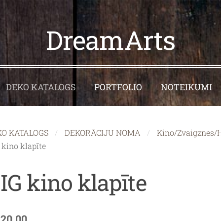
DreamArts
DEKO KATALOGS
PORTFOLIO
NOTEIKUMI
KO KATALOGS
DEKORĀCIJU NOMA
Kino/Zvaigznes/
 kino klapīte
IG kino klapīte
120.00