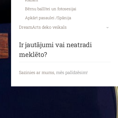
Bērnu ballītei un fotosesijai
Apkārt pasaulei /Spānija
DreamArts deko veikals
›
Ir jautājumi vai neatradi
meklēto?
Sazinies ar mums,
mēs palīdzēsim!