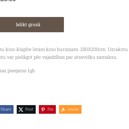
Ielikt grozā
zu kino klapīte īstam kino burziņam. 250X200cm. Uzrakstu
stu var pielāgot pēc vajadzības par atsevišķu samaksu.
ai pieejams 1gb
Share
Post
Pin
Ieteikt