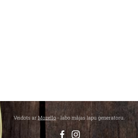
Veidots ar
Mozello
- labo mājas lapu ģeneratoru.