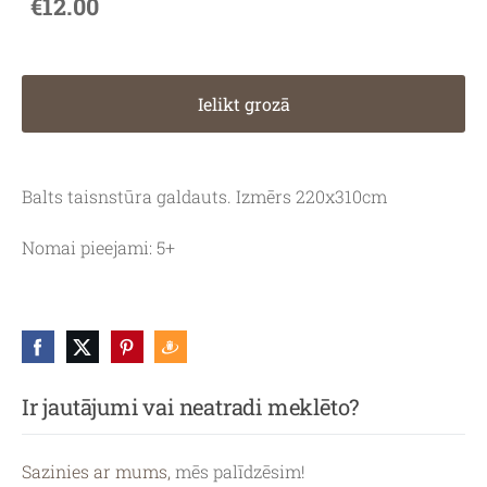
€12.00
Ielikt grozā
Balts taisnstūra galdauts. Izmērs 220x310cm
Nomai pieejami: 5+
Ir jautājumi vai neatradi meklēto?
Sazinies ar mums,
mēs palīdzēsim!