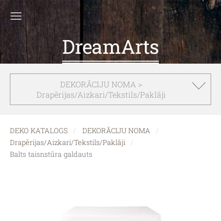
DreamArts
DEKORĀCIJU NOMA >
Drapērijas/Aizkari/Tekstils/Paklāji
DEKO KATALOGS
DEKORĀCIJU NOMA
Drapērijas/Aizkari/Tekstils/Paklāji
Balts taisnstūra galdauts