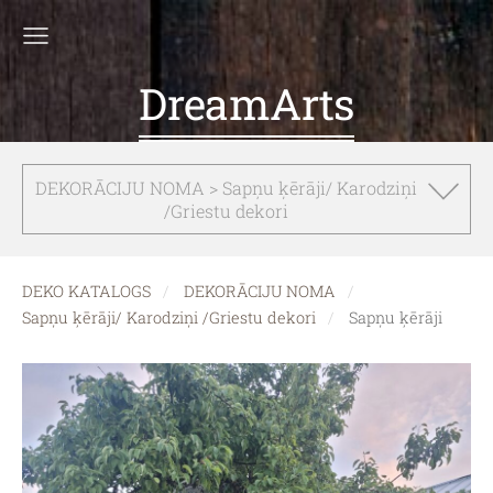
DreamArts
DEKORĀCIJU NOMA > Sapņu ķērāji/ Karodziņi
/Griestu dekori
DEKO KATALOGS
DEKORĀCIJU NOMA
Sapņu ķērāji/ Karodziņi /Griestu dekori
Sapņu ķērāji