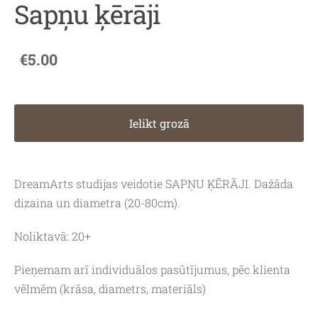
Sapņu ķērāji
€5.00
Ielikt grozā
DreamArts studijas veidotie SAPŅU ĶĒRĀJI. Dažāda
dizaina un diametra (20-80cm).
Noliktavā: 20+
Pieņemam arī individuālos pasūtījumus, pēc klienta
vēlmēm (krāsa, diametrs, materiāls)