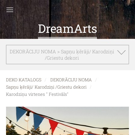
DreamArts
DEKORĀCIJU NOMA > Sapņu ķērāji/ Karodziņi
/Griestu dekori
DEKO KATALOGS
DEKORĀCIJU NOMA
Sapņu ķērāji/ Karodziņi /Griestu dekori
Karodziņu virtenes " Festivāls"