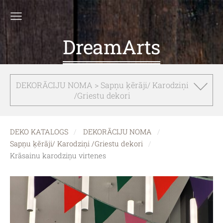
DreamArts
DEKORĀCIJU NOMA > Sapņu ķērāji/ Karodziņi
/Griestu dekori
DEKO KATALOGS
DEKORĀCIJU NOMA
Sapņu ķērāji/ Karodziņi /Griestu dekori
Krāsainu karodziņu virtenes