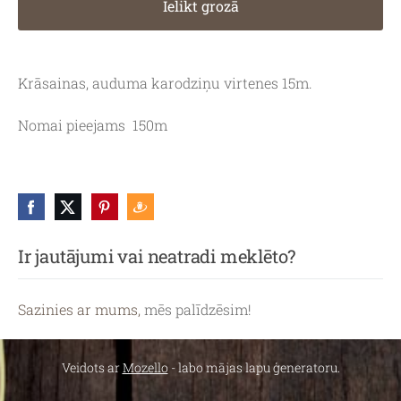
Ielikt grozā
Krāsainas, auduma karodziņu virtenes 15m.
Nomai pieejams 150m
Ir jautājumi vai neatradi meklēto?
Sazinies ar mums,
mēs palīdzēsim!
Veidots ar
Mozello
- labo mājas lapu ģeneratoru.