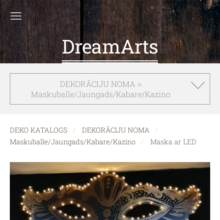
DreamArts
DEKORĀCIJU NOMA >
Maskuballe/Jaungads/Kabare/Kazino
DEKO KATALOGS
DEKORĀCIJU NOMA
Maskuballe/Jaungads/Kabare/Kazino
Maska ar LED