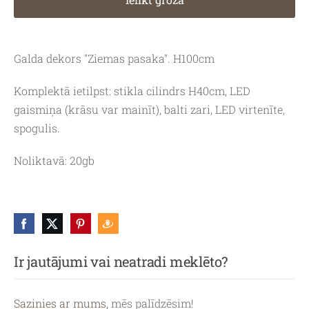
Galda dekors "Ziemas pasaka". H100cm
Komplektā ietilpst: stikla cilindrs H40cm, LED
gaismiņa (krāsu var mainīt), balti zari, LED virtenīte,
spogulis.
Noliktavā: 20gb
Ir jautājumi vai neatradi meklēto?
Sazinies ar mums,
mēs palīdzēsim!