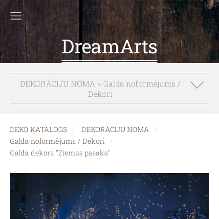
DreamArts
DEKORĀCIJU NOMA > Galda noformējums /
Dekori
DEKO KATALOGS
DEKORĀCIJU NOMA
Galda noformējums / Dekori
Galda dekors "Ziemas pasaka"