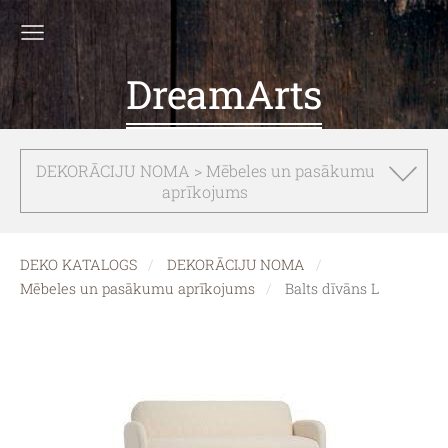
DreamArts
DEKORĀCIJU NOMA > Mēbeles un pasākumu
aprīkojums
DEKO KATALOGS
DEKORĀCIJU NOMA
Mēbeles un pasākumu aprīkojums
Balts dīvāns L