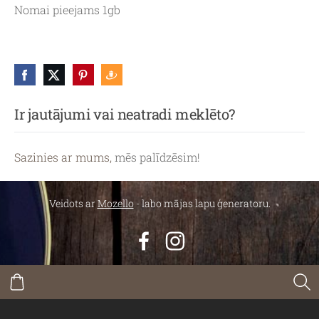
Nomai pieejams 1gb
Ir jautājumi vai neatradi meklēto?
Sazinies ar mums,
mēs palīdzēsim!
Veidots ar
Mozello
- labo mājas lapu ģeneratoru.