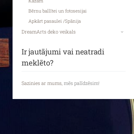
Kāzām
Bērnu ballītei un fotosesijai
Apkārt pasaulei /Spānija
DreamArts deko veikals
›
Ir jautājumi vai neatradi
meklēto?
Sazinies ar mums,
mēs palīdzēsim!