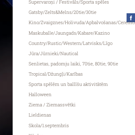
Supervaroņi / Festivāls/Sporta spēles
Gatsby/Zelts&Melns/20tie/30tie
Kino/Zvaigznes/Holivuda/Apbalvošanas/Ceremo
Maskuballe/Jaungads/Kabare/Kazino
Country/Rustic/Western/Latvisks/Līgo
Jūra/Jūrnieki/Nautical
Senlietas, padomju laiki, 70tie, 80tie, 90tie
Tropical/Džungļi/Karības
Sporta spēlēm un ballīšu aktivitātēm
Halloween
Ziema / Ziemassvētki
Lieldienas
Skola/1.septembris