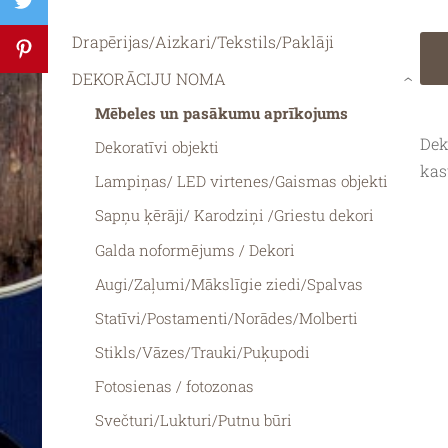
Drapērijas/Aizkari/Tekstils/Paklāji
DEKORĀCIJU NOMA
›
Mēbeles un pasākumu aprīkojums
Dek
Dekoratīvi objekti
kas
Lampiņas/ LED virtenes/Gaismas objekti
Sapņu ķērāji/ Karodziņi /Griestu dekori
Galda noformējums / Dekori
Augi/Zaļumi/Mākslīgie ziedi/Spalvas
Statīvi/Postamenti/Norādes/Molberti
Stikls/Vāzes/Trauki/Puķupodi
Fotosienas / fotozonas
Svečturi/Lukturi/Putnu būri