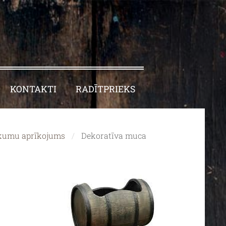
KONTAKTI
RADĪTPRIEKS
kumu aprīkojums
Dekoratīva muca