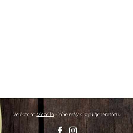
Veidots ar
Mozello
- labo mājas lapu ģeneratoru.