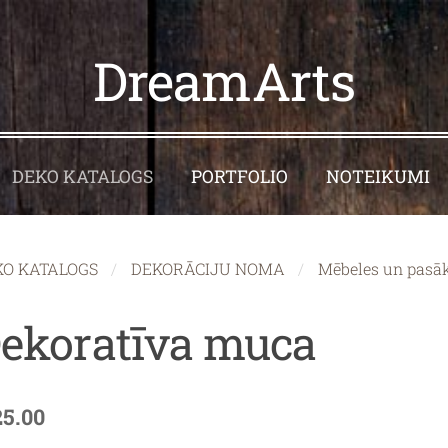
DreamArts
DEKO KATALOGS
PORTFOLIO
NOTEIKUMI
KO KATALOGS
DEKORĀCIJU NOMA
Mēbeles un pasā
ekoratīva muca
25.00