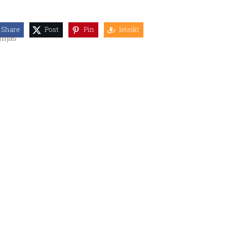
Share
Post
Pin
Ieteikt
nijas