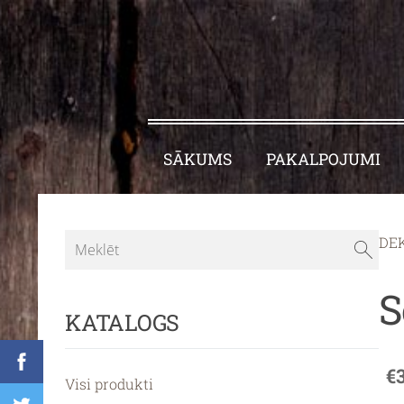
SĀKUMS
PAKALPOJUMI
DE
S
KATALOGS
€
Visi produkti