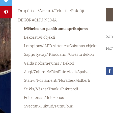
Drapērijas/Aizkari/Tekstils/Paklāji
DEKORĀCIJU NOMA
›
Mēbeles un pasākumu aprīkojums
Sam
Dekoratīvi objekti
Lampiņas/ LED virtenes/Gaismas objekti
Nom
Sapņu ķērāji/ Karodziņi /Griestu dekori
Galda noformējums / Dekori
Augi/Zaļumi/Mākslīgie ziedi/Spalvas
Statīvi/Postamenti/Norādes/Molberti
Stikls/Vāzes/Trauki/Puķupodi
Fotosienas / fotozonas
Svečturi/Lukturi/Putnu būri