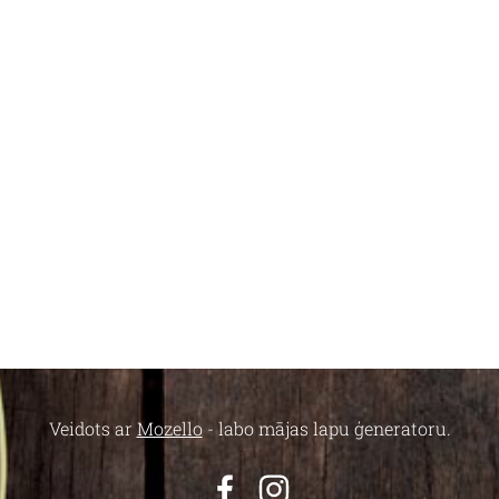
Veidots ar
Mozello
- labo mājas lapu ģeneratoru.