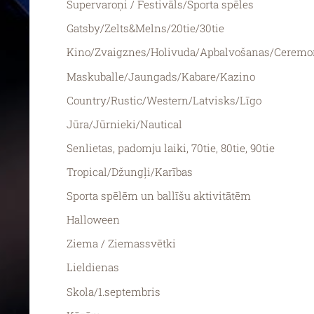
Supervaroņi / Festivāls/Sporta spēles
Gatsby/Zelts&Melns/20tie/30tie
Kino/Zvaigznes/Holivuda/Apbalvošanas/Ceremo
Maskuballe/Jaungads/Kabare/Kazino
Country/Rustic/Western/Latvisks/Līgo
Jūra/Jūrnieki/Nautical
Senlietas, padomju laiki, 70tie, 80tie, 90tie
Tropical/Džungļi/Karības
Sporta spēlēm un ballīšu aktivitātēm
Halloween
Ziema / Ziemassvētki
Lieldienas
Skola/1.septembris