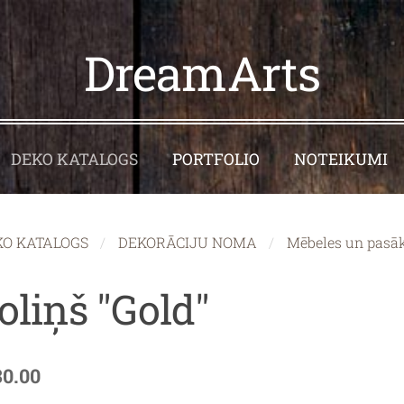
DreamArts
DEKO KATALOGS
PORTFOLIO
NOTEIKUMI
KO KATALOGS
DEKORĀCIJU NOMA
Mēbeles un pasā
oliņš "Gold"
30.00