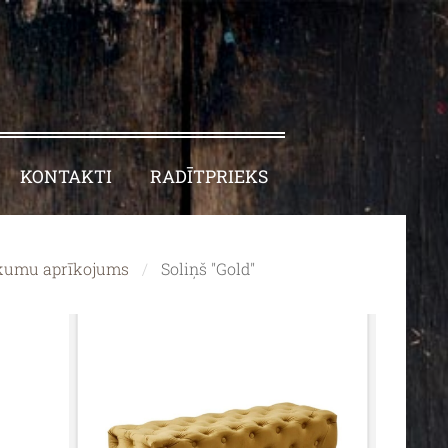
KONTAKTI
RADĪTPRIEKS
kumu aprīkojums
Soliņš "Gold"