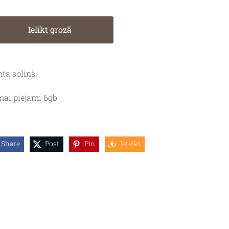
Ielikt grozā
ta soliņš.
ai piejami 6gb
Share
Post
Pin
Ieteikt