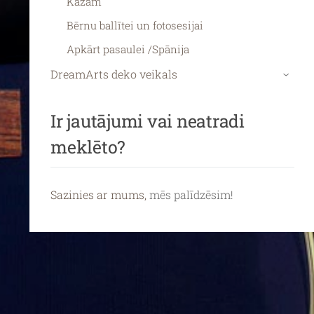
Kāzām
Bērnu ballītei un fotosesijai
Apkārt pasaulei /Spānija
DreamArts deko veikals
›
Ir jautājumi vai neatradi
meklēto?
Sazinies ar mums,
mēs palīdzēsim!