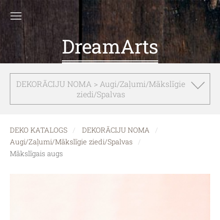
DreamArts
DEKORĀCIJU NOMA > Augi/Zaļumi/Mākslīgie
ziedi/Spalvas
DEKO KATALOGS
DEKORĀCIJU NOMA
Augi/Zaļumi/Mākslīgie ziedi/Spalvas
Mākslīgais augs