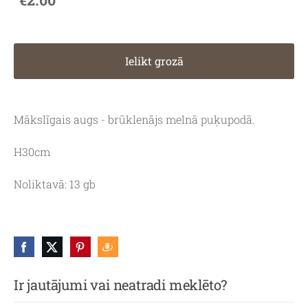
Ielikt grozā
Mākslīgais augs - brūklenājs melnā puķupodā.
H30cm
Noliktavā: 13 gb
Ir jautājumi vai neatradi meklēto?