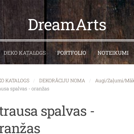
DreamArts
DEKO KATALOGS
PORTFOLIO
NOTEIKUMI
KO KATALOGS
DEKORĀCIJU NOMA
Augi/Zaļumi/Māks
ausa spalvas - oranžas
trausa spalvas -
ranžas