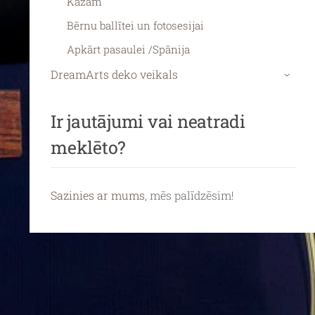
Kāzām
Bērnu ballītei un fotosesijai
Apkārt pasaulei /Spānija
DreamArts deko veikals
›
Ir jautājumi vai neatradi
meklēto?
Sazinies ar mums,
mēs palīdzēsim!