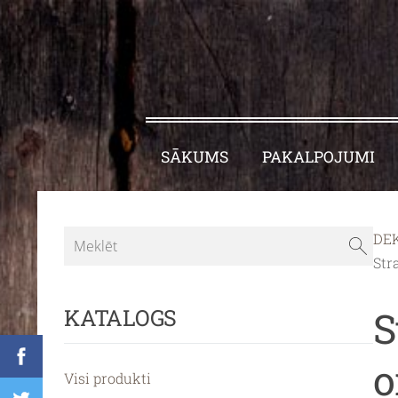
SĀKUMS
PAKALPOJUMI
DE
Str
S
KATALOGS
o
Visi produkti