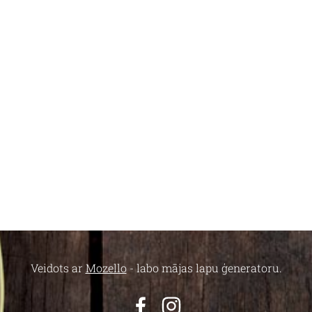
Veidots ar
Mozello
- labo mājas lapu ģeneratoru.