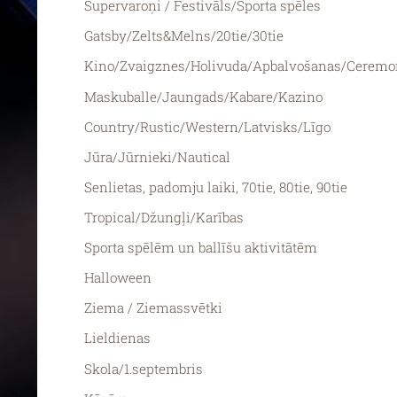
Supervaroņi / Festivāls/Sporta spēles
Gatsby/Zelts&Melns/20tie/30tie
Kino/Zvaigznes/Holivuda/Apbalvošanas/Ceremo
Maskuballe/Jaungads/Kabare/Kazino
Country/Rustic/Western/Latvisks/Līgo
Jūra/Jūrnieki/Nautical
Senlietas, padomju laiki, 70tie, 80tie, 90tie
Tropical/Džungļi/Karības
Sporta spēlēm un ballīšu aktivitātēm
Halloween
Ziema / Ziemassvētki
Lieldienas
Skola/1.septembris