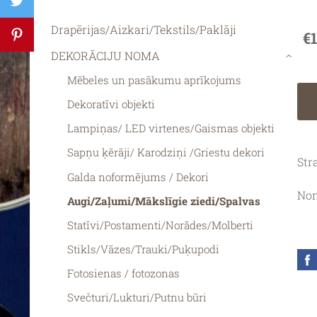
Drapērijas/Aizkari/Tekstils/Paklāji
€
DEKORĀCIJU NOMA
›
Mēbeles un pasākumu aprīkojums
Dekoratīvi objekti
Lampiņas/ LED virtenes/Gaismas objekti
Sapņu ķērāji/ Karodziņi /Griestu dekori
Str
Galda noformējums / Dekori
Nom
Augi/Zaļumi/Mākslīgie ziedi/Spalvas
Statīvi/Postamenti/Norādes/Molberti
Stikls/Vāzes/Trauki/Puķupodi
Fotosienas / fotozonas
Svečturi/Lukturi/Putnu būri