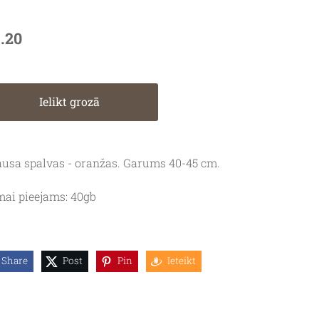
1.20
Ielikt grozā
ausa spalvas - oranžas. Garums 40-45 cm.
ai pieejams: 40gb
Share
Post
Pin
Ieteikt