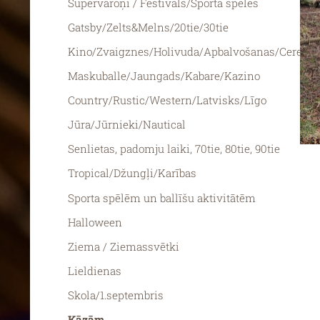
Supervaroņi / Festivāls/Sporta spēles
Gatsby/Zelts&Melns/20tie/30tie
Kino/Zvaigznes/Holivuda/Apbalvošanas/Ceremo
Maskuballe/Jaungads/Kabare/Kazino
Country/Rustic/Western/Latvisks/Līgo
Jūra/Jūrnieki/Nautical
Senlietas, padomju laiki, 70tie, 80tie, 90tie
Tropical/Džungļi/Karības
Sporta spēlēm un ballīšu aktivitātēm
Halloween
Ziema / Ziemassvētki
Lieldienas
Skola/1.septembris
Kāzām