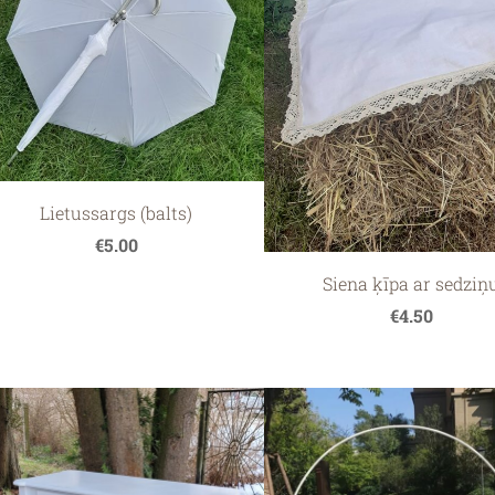
Lietussargs (balts)
€5.00
Siena ķīpa ar sedziņ
€4.50