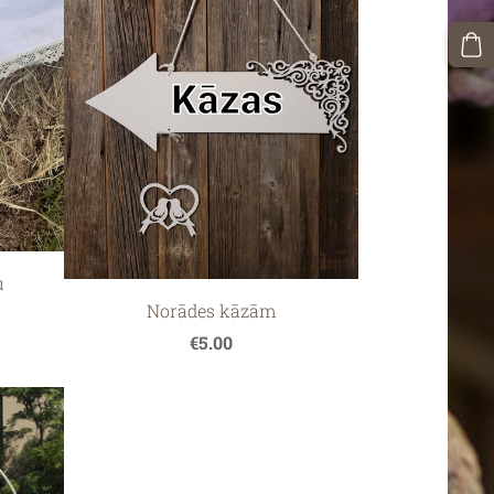
u
Norādes kāzām
€5.00