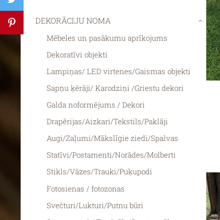
DEKORĀCIJU NOMA
›
Mēbeles un pasākumu aprīkojums
Dekoratīvi objekti
Lampiņas/ LED virtenes/Gaismas objekti
Sapņu ķērāji/ Karodziņi /Griestu dekori
Galda noformējums / Dekori
Drapērijas/Aizkari/Tekstils/Paklāji
Augi/Zaļumi/Mākslīgie ziedi/Spalvas
Statīvi/Postamenti/Norādes/Molberti
Stikls/Vāzes/Trauki/Puķupodi
Fotosienas / fotozonas
Svečturi/Lukturi/Putnu būri