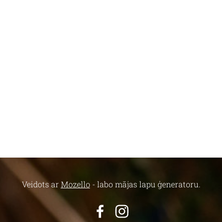
Veidots ar
Mozello
- labo mājas lapu ģeneratoru.