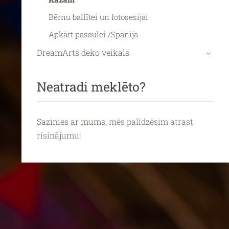
Bērnu ballītei un fotosesijai
Apkārt pasaulei /Spānija
DreamArts deko veikals
›
Neatradi meklēto?
Sazinies ar mums
, mēs palīdzēsim atrast
risinājumu!