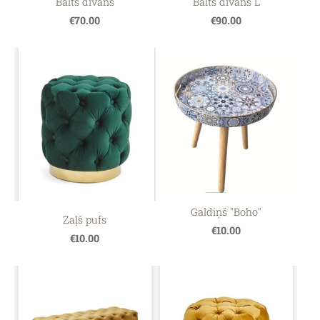
Balts dīvāns
Balts dīvāns L
€70.00
€90.00
Galdiņš "Boho"
Zaļš pufs
€10.00
€10.00