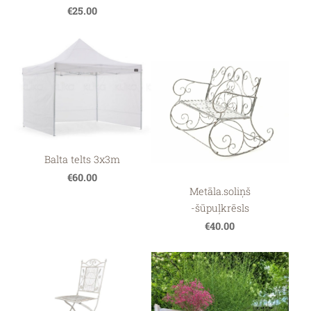
€25.00
Balta telts 3x3m
€60.00
Metāla.soliņš
-šūpuļkrēsls
€40.00