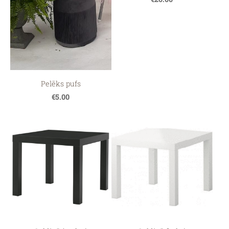
Pelēks pufs
€5.00