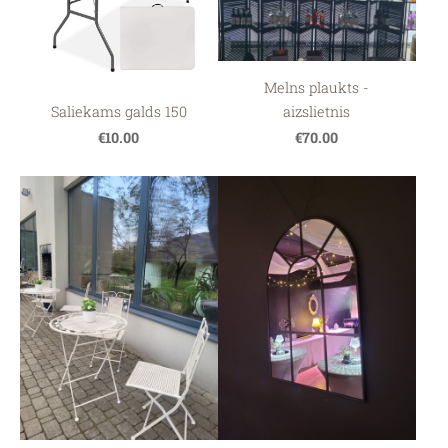
Melns plaukts -
Saliekams galds 150
aizslietnis
€10.00
€70.00