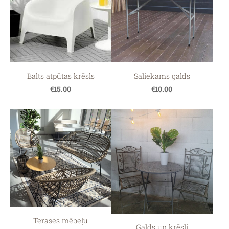
Balts atpūtas krēsls
Saliekams galds
€15.00
€10.00
Terases mēbeļu
Galds un krēsli