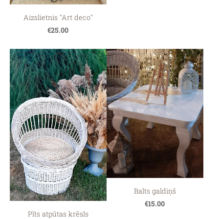
Aizslietnis "Art deco"
€25.00
Balts galdiņš
€15.00
Pīts atpūtas krēsls