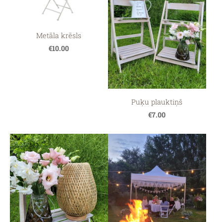
Metāla krēsls
€10.00
Puķu plauktiņš
€7.00