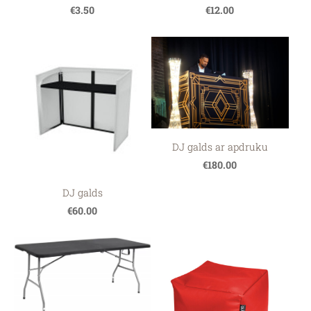
€3.50
€12.00
DJ galds ar apdruku
€180.00
DJ galds
€60.00