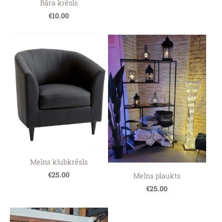
Bāra krēsls
€10.00
Melns klubkrēsls
€25.00
Melns plaukts
€25.00