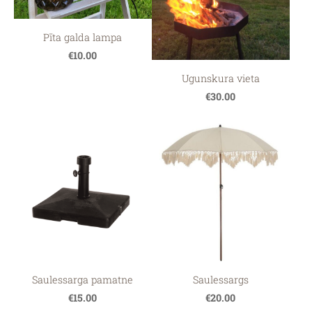
Pīta galda lampa
€10.00
Ugunskura vieta
€30.00
Saulessarga pamatne
Saulessargs
€15.00
€20.00