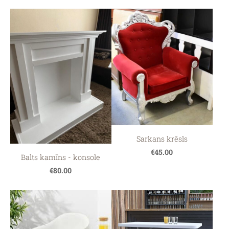
Sarkans krēsls
€45.00
Balts kamīns - konsole
€80.00