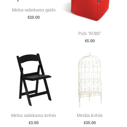
Melns saliekams galds
€20.00
Pufs "KUBS"
€5.00
Melns saliekams krēsls
Metāla krēsls
€3.50
€35.00