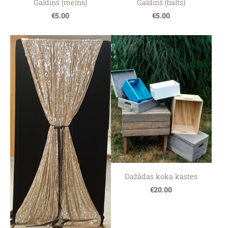
Galdiņš (melns)
Galdiņš (balts)
€5.00
€5.00
Dažādas koka kastes
€20.00