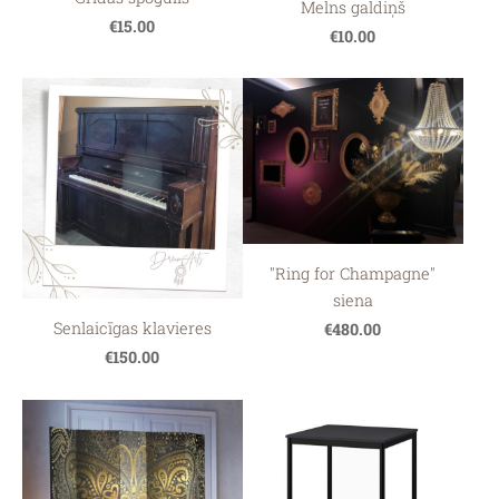
Melns galdiņš
€15.00
€10.00
"Ring for Champagne"
siena
Senlaicīgas klavieres
€480.00
€150.00