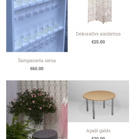
Dekoratīvs aizslietnis
€25.00
Šampanieša siena
€60.00
Apaļš galds
€20.00