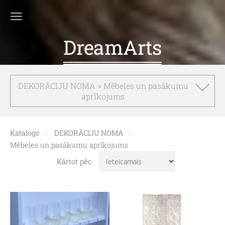
DreamArts
DEKORĀCIJU NOMA > Mēbeles un pasākumu
aprīkojums
Katalogs
DEKORĀCIJU NOMA
Mēbeles un pasākumu aprīkojums
Kārtot pēc