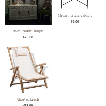
Melns metāla galdiņš
€6.00
Balts trauku skapis
€70.00
Atpūtas krēsls
€18.00