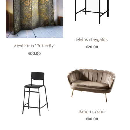
Melns stāvgalds
Aizslietnis "Butterfly"
€20.00
€60.00
Samta dīvāns
€90.00