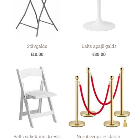
Stāvgalds
Balts apaļš galds
€10.00
€30.00
Balts saliekams krēsls
Norobežojošie stabiņi