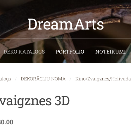
DreamArts
DEKO KATALOGS
PORTFOLIO
NOTEIKUMI
alogs
DEKORĀCIJU NOMA
Kino/Zvaigznes/Holivud
vaigznes 3D
80.00