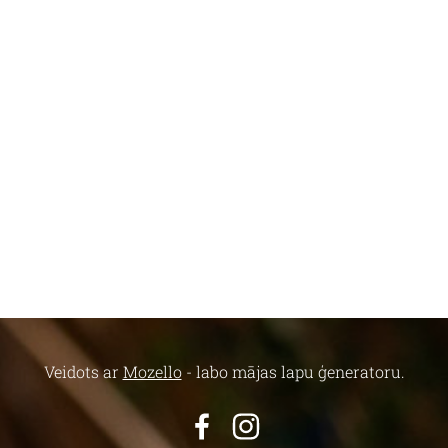
Veidots ar
Mozello
- labo mājas lapu ģeneratoru.