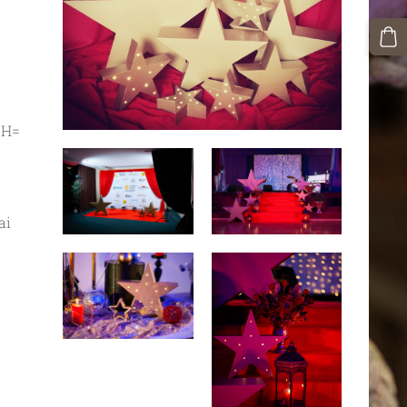
 H=
ai