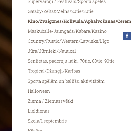
Supervaroņi / Festivāls/Sporta spēles
Gatsby/Zelts&Melns/20tie/30tie
Kino/Zvaigznes/Holivuda/Apbalvošanas/Cerem
Maskuballe/Jaungads/Kabare/Kazino
Country/Rustic/Western/Latvisks/Līgo
Jūra/Jūrnieki/Nautical
Senlietas, padomju laiki, 70tie, 80tie, 90tie
Tropical/Džungļi/Karības
Sporta spēlēm un ballīšu aktivitātēm
Halloween
Ziema / Ziemassvētki
Lieldienas
Skola/1.septembris
Kāzām