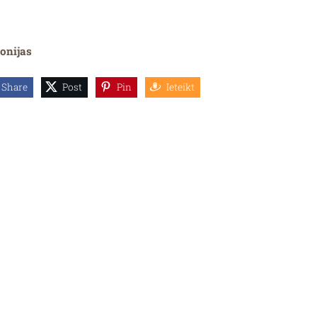
onijas
Share
Post
Pin
Ieteikt