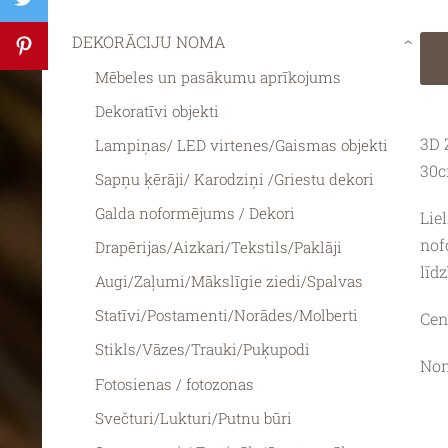
DEKORĀCIJU NOMA
›
Mēbeles un pasākumu aprīkojums
Dekoratīvi objekti
3D 
Lampiņas/ LED virtenes/Gaismas objekti
30c
Sapņu ķērāji/ Karodziņi /Griestu dekori
Galda noformējums / Dekori
Lie
nof
Drapērijas/Aizkari/Tekstils/Paklāji
līdz
Augi/Zaļumi/Mākslīgie ziedi/Spalvas
Statīvi/Postamenti/Norādes/Molberti
Cen
Stikls/Vāzes/Trauki/Puķupodi
Nom
Fotosienas / fotozonas
Svečturi/Lukturi/Putnu būri