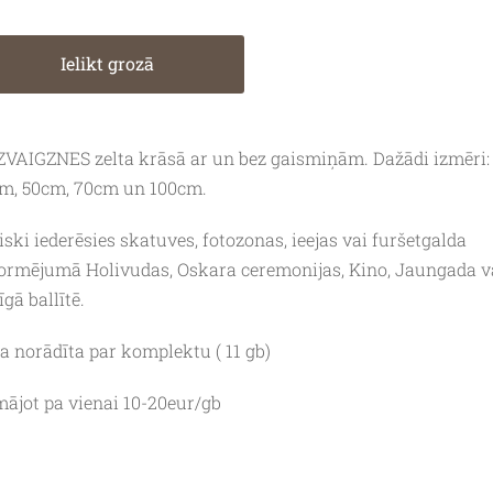
Ielikt grozā
ZVAIGZNES zelta krāsā ar un bez gaismiņām. Dažādi izmēri:
m, 50cm, 70cm un 100cm.
liski iederēsies skatuves, fotozonas, ieejas vai furšetgalda
ormējumā Holivudas, Oskara ceremonijas, Kino, Jaungada v
īgā ballītē.
a norādīta par komplektu ( 11 gb)
ājot pa vienai 10-20eur/gb