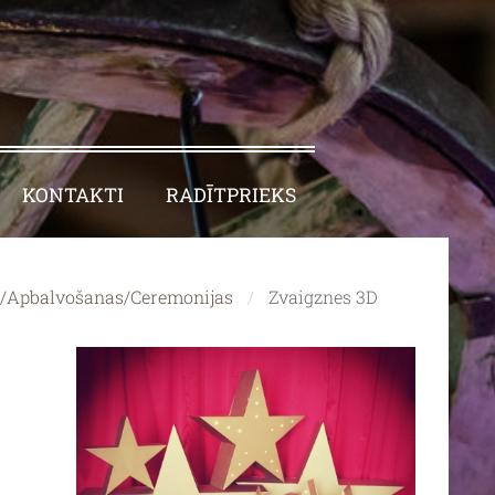
KONTAKTI
RADĪTPRIEKS
a/Apbalvošanas/Ceremonijas
Zvaigznes 3D