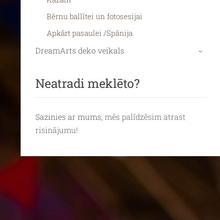
Bērnu ballītei un fotosesijai
Apkārt pasaulei /Spānija
DreamArts deko veikals
›
Neatradi meklēto?
Sazinies ar mums
, mēs palīdzēsim atrast
risinājumu!