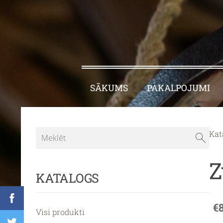
SĀKUMS
PAKALPOJUMI
Kat
Z
KATALOGS
€
Visi produkti