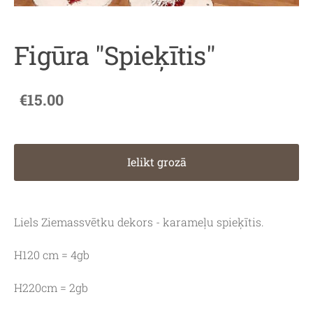
Figūra "Spieķītis"
€15.00
Ielikt grozā
Liels Ziemassvētku dekors - karameļu spieķītis.
H120 cm = 4gb
H220cm = 2gb