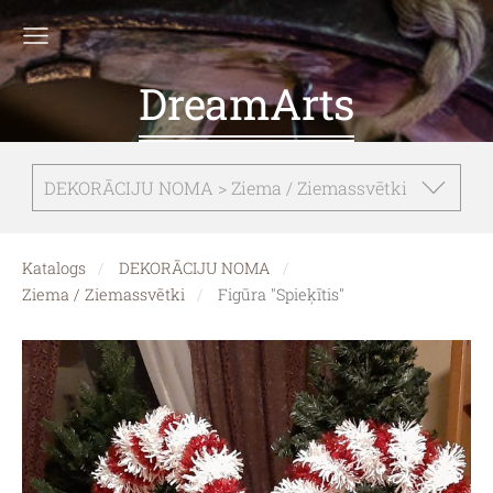
DreamArts
DEKORĀCIJU NOMA > Ziema / Ziemassvētki
Katalogs
DEKORĀCIJU NOMA
Ziema / Ziemassvētki
Figūra "Spieķītis"