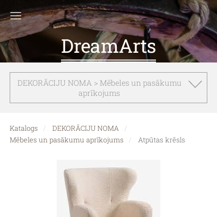
DreamArts
DEKORĀCIJU NOMA > Mēbeles un pasākumu
aprīkojums
Katalogs
DEKORĀCIJU NOMA
Mēbeles un pasākumu aprīkojums
Atpūtas krēsls