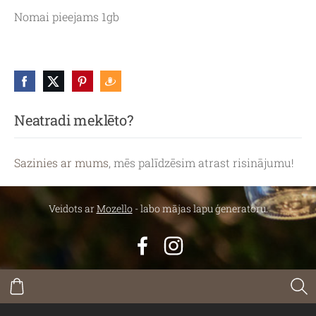
Nomai pieejams 1gb
Neatradi meklēto?
Sazinies ar mums
, mēs palīdzēsim atrast risinājumu!
Veidots ar
Mozello
- labo mājas lapu ģeneratoru.