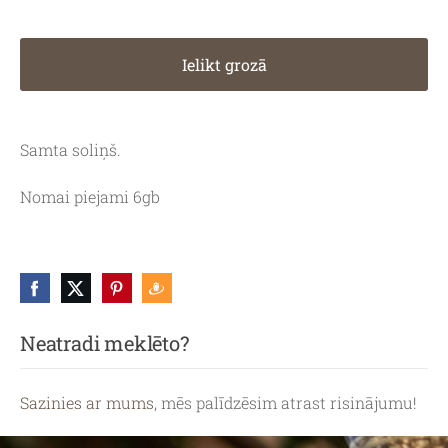
Ielikt grozā
Samta soliņš.
Nomai piejami 6gb
Neatradi meklēto?
Sazinies ar mums
, mēs palīdzēsim atrast risinājumu!