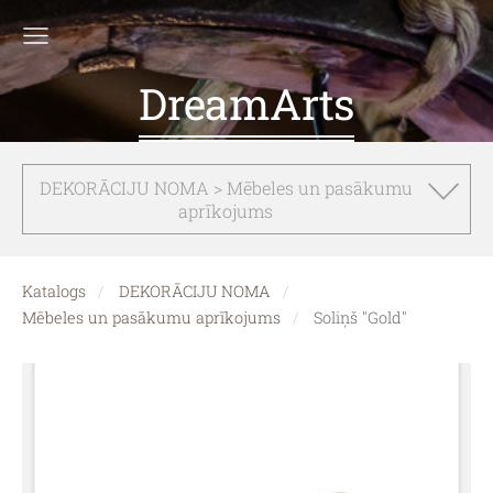
DreamArts
DEKORĀCIJU NOMA > Mēbeles un pasākumu
aprīkojums
Katalogs
DEKORĀCIJU NOMA
Mēbeles un pasākumu aprīkojums
Soliņš "Gold"