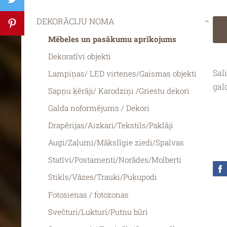
DEKORĀCIJU NOMA
›
Mēbeles un pasākumu aprīkojums
Dekoratīvi objekti
Sal
Lampiņas/ LED virtenes/Gaismas objekti
gal
Sapņu ķērāji/ Karodziņi /Griestu dekori
Galda noformējums / Dekori
Drapērijas/Aizkari/Tekstils/Paklāji
Augi/Zaļumi/Mākslīgie ziedi/Spalvas
Statīvi/Postamenti/Norādes/Molberti
Stikls/Vāzes/Trauki/Puķupodi
Fotosienas / fotozonas
Svečturi/Lukturi/Putnu būri