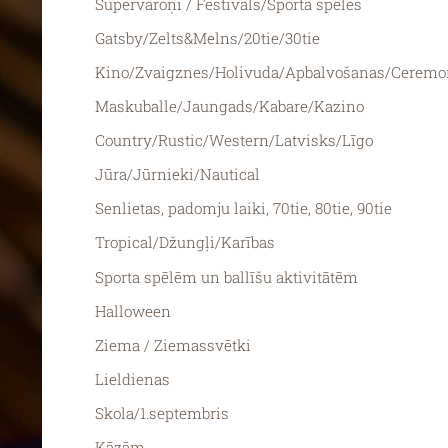
Supervaroņi / Festivāls/Sporta spēles
Gatsby/Zelts&Melns/20tie/30tie
Kino/Zvaigznes/Holivuda/Apbalvošanas/Ceremo
Maskuballe/Jaungads/Kabare/Kazino
Country/Rustic/Western/Latvisks/Līgo
Jūra/Jūrnieki/Nautical
Senlietas, padomju laiki, 70tie, 80tie, 90tie
Tropical/Džungļi/Karības
Sporta spēlēm un ballīšu aktivitātēm
Halloween
Ziema / Ziemassvētki
Lieldienas
Skola/1.septembris
Kāzām