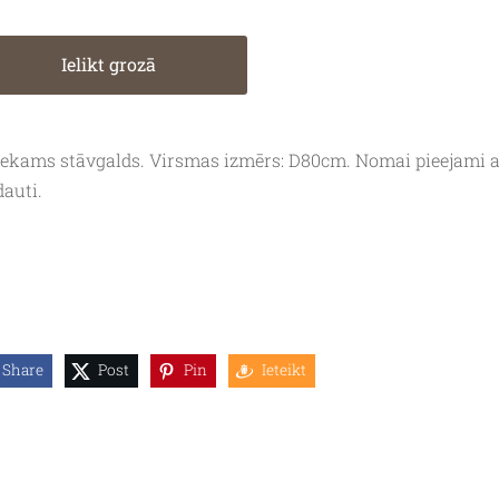
Ielikt grozā
iekams stāvgalds. Virsmas izmērs: D80cm. Nomai pieejami a
dauti.
Share
Post
Pin
Ieteikt