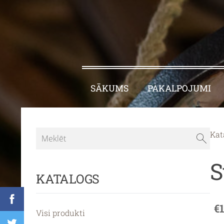
SĀKUMS
PAKALPOJUMI
Kat
S
KATALOGS
€
Visi produkti