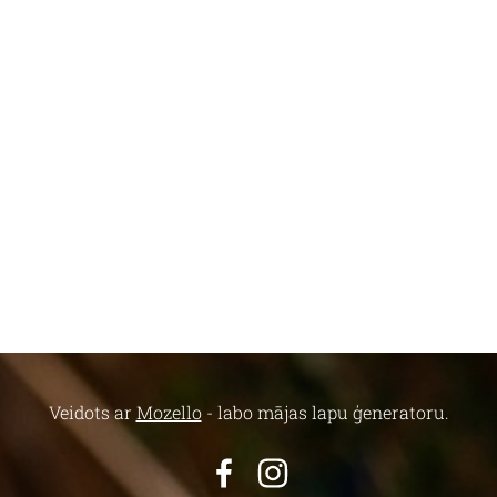
Veidots ar
Mozello
- labo mājas lapu ģeneratoru.