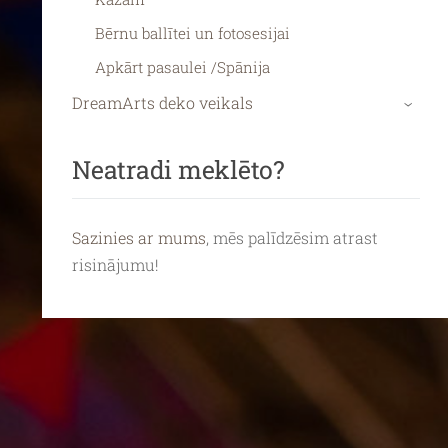
Bērnu ballītei un fotosesijai
Apkārt pasaulei /Spānija
DreamArts deko veikals
›
Neatradi meklēto?
Sazinies ar mums
, mēs palīdzēsim atrast
risinājumu!