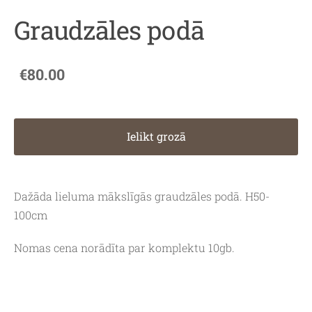
Graudzāles podā
€80.00
Ielikt grozā
Dažāda lieluma mākslīgās graudzāles podā. H50-
100cm
Nomas cena norādīta par komplektu 10gb.