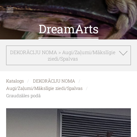
DreamArts
DEKORĀCIJU NOMA > Augi/Zaļumi/Mākslīgie
ziedi/Spalvas
Katalogs
DEKORĀCIJU NOMA
Augi/Zaļumi/Mākslīgie ziedi/Spalvas
Graudzāles podā