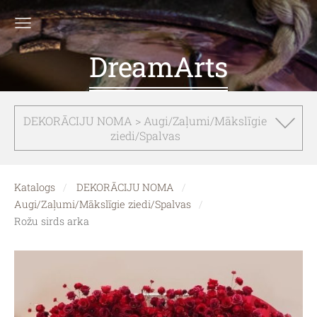
DreamArts
DEKORĀCIJU NOMA > Augi/Zaļumi/Mākslīgie
ziedi/Spalvas
Katalogs
DEKORĀCIJU NOMA
Augi/Zaļumi/Mākslīgie ziedi/Spalvas
Rožu sirds arka