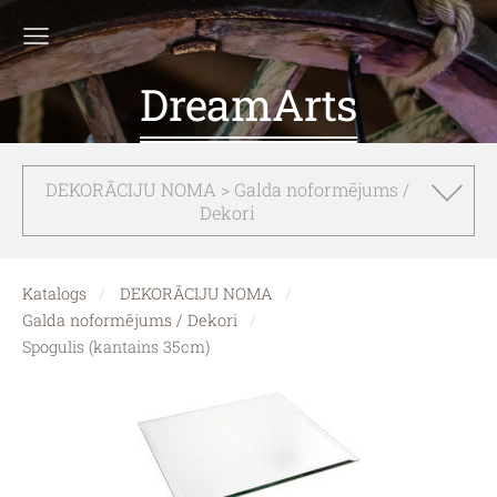
DreamArts
DEKORĀCIJU NOMA > Galda noformējums /
Dekori
Katalogs
DEKORĀCIJU NOMA
Galda noformējums / Dekori
Spogulis (kantains 35cm)