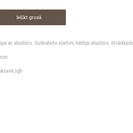
Ielikt grozā
pa ar abažūru. Sudrabots statīvs, bēšīgs abažūrs. Strādājoš
0cm
iktavā 1gb