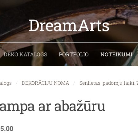
DreamArts
DEKO KATALOGS
PORTFOLIO
NOTEIKUMI
alogs
DEKORĀCIJU NOMA
Senlietas, padomju laiki, 7
ampa ar abažūru
15.00