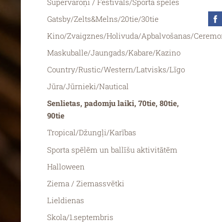
Supervaroņi / Festivāls/Sporta spēles
Gatsby/Zelts&Melns/20tie/30tie
Kino/Zvaigznes/Holivuda/Apbalvošanas/Ceremo
Maskuballe/Jaungads/Kabare/Kazino
Country/Rustic/Western/Latvisks/Līgo
Jūra/Jūrnieki/Nautical
Senlietas, padomju laiki, 70tie, 80tie,
90tie
Tropical/Džungļi/Karības
Sporta spēlēm un ballīšu aktivitātēm
Halloween
Ziema / Ziemassvētki
Lieldienas
Skola/1.septembris