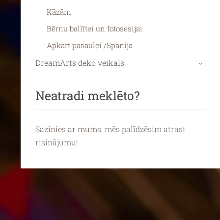
Kāzām
Bērnu ballītei un fotosesijai
Apkārt pasaulei /Spānija
DreamArts deko veikals
›
Neatradi meklēto?
Sazinies ar mums
, mēs palīdzēsim atrast
risinājumu!