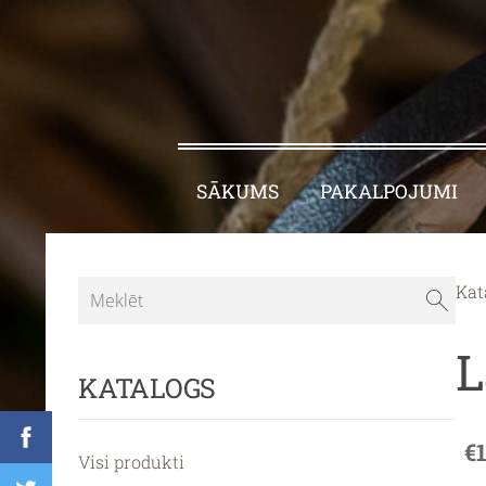
SĀKUMS
PAKALPOJUMI
Kat
L
KATALOGS
€
Visi produkti