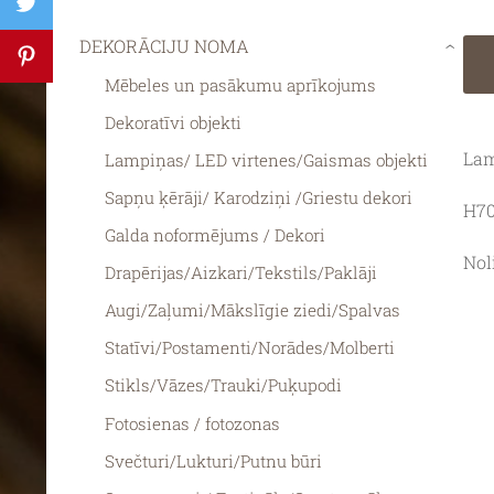
DEKORĀCIJU NOMA
›
Mēbeles un pasākumu aprīkojums
Dekoratīvi objekti
Lam
Lampiņas/ LED virtenes/Gaismas objekti
Sapņu ķērāji/ Karodziņi /Griestu dekori
H7
Galda noformējums / Dekori
Nol
Drapērijas/Aizkari/Tekstils/Paklāji
Augi/Zaļumi/Mākslīgie ziedi/Spalvas
Statīvi/Postamenti/Norādes/Molberti
Stikls/Vāzes/Trauki/Puķupodi
Fotosienas / fotozonas
Svečturi/Lukturi/Putnu būri