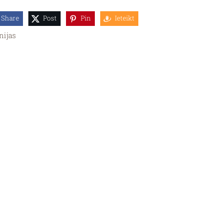
Share
Post
Pin
Ieteikt
nijas