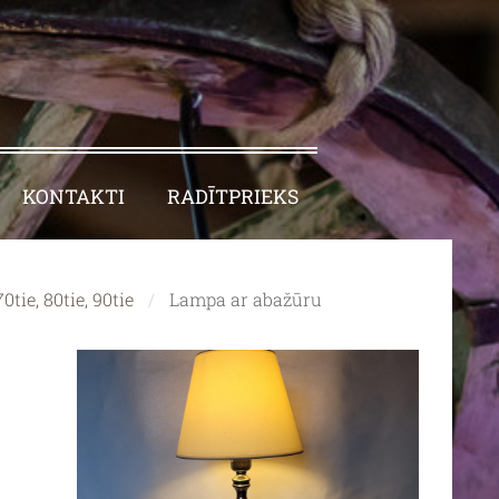
KONTAKTI
RADĪTPRIEKS
0tie, 80tie, 90tie
Lampa ar abažūru