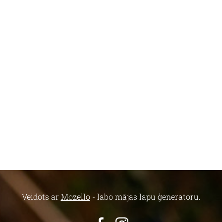
Veidots ar
Mozello
- labo mājas lapu ģeneratoru.